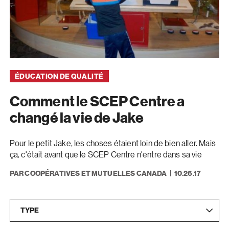
ÉDUCATION DE QUALITÉ
Comment le SCEP Centre a
changé la vie de Jake
Pour le petit Jake, les choses étaient loin de bien aller. Mais
ça, c'était avant que le SCEP Centre n'entre dans sa vie
PAR COOPÉRATIVES ET MUTUELLES CANADA
10.26.17
Type
Pr
TYPE