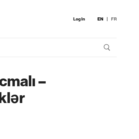
Log In
EN
|
FR
cmalı –
klər