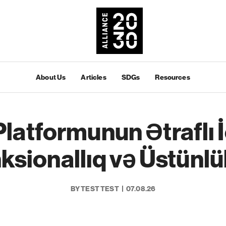
About Us
Articles
SDGs
Resources
Platformunun Ətraflı İ
ksionallıq və Üstünlü
BY TEST TEST
07.08.26