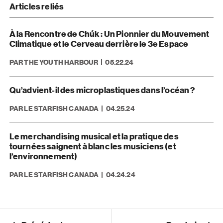
Articles reliés
À la Rencontre de Chúk : Un Pionnier du Mouvement
Climatique et le Cerveau derrière le 3e Espace
PAR THE YOUTH HARBOUR
05.22.24
Qu’advient-il des microplastiques dans l’océan ?
PAR LE STARFISH CANADA
04.25.24
Le merchandising musical et la pratique des
tournées saignent à blanc les musiciens (et
l’environnement)
PAR LE STARFISH CANADA
04.24.24