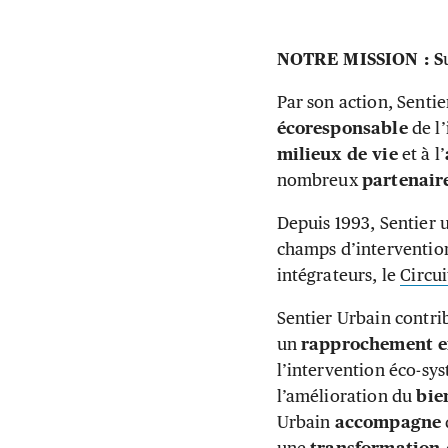
NOTRE MISSION : S
Par son action, Senti
écoresponsable
de l’
milieux de vie
et à l’
nombreux
partenair
Depuis 1993, Sentier 
champs d’interventio
intégrateurs, le
Circui
Sentier Urbain contr
un
rapprochement en
l’intervention éco-sy
l’amélioration du
bie
Urbain
accompagne