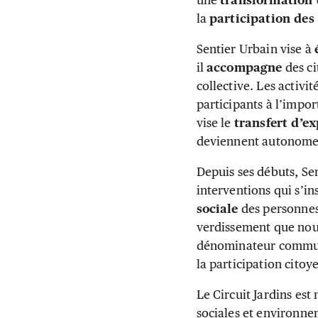
une
transformation 
la
participation des
Sentier Urbain vise à
il
accompagne
des ci
collective. Les activit
participants à l’impor
vise le
transfert d’e
deviennent autonomes
Depuis ses débuts, Sen
interventions qui s’i
sociale
des personnes
verdissement que nou
dénominateur commun
la participation citoy
Le Circuit Jardins est
sociales et environne