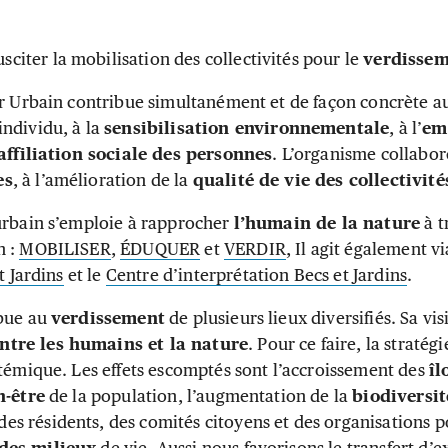
usciter la mobilisation des collectivités pour le
verdissem
er Urbain contribue simultanément et de façon concrète 
individu, à la
sensibilisation environnementale
, à l’
em
affiliation sociale des personnes
. L’organisme collabor
es
, à l’amélioration de la
qualité de vie des collectivité
urbain s’emploie à rapprocher
l’humain de la nature
à t
n :
MOBILISER
,
ÉDUQUER
et
VERDIR
, Il agit également v
t Jardins
et le
Centre d’interprétation Becs et Jardins
.
ibue au
verdissement
de plusieurs lieux diversifiés. Sa vis
tre les humains et la nature
. Pour ce faire, la stratég
stémique. Les effets escomptés sont l’accroissement des
îl
n-être
de la population, l’augmentation de la
biodiversit
des résidents, des comités citoyens et des organisations 