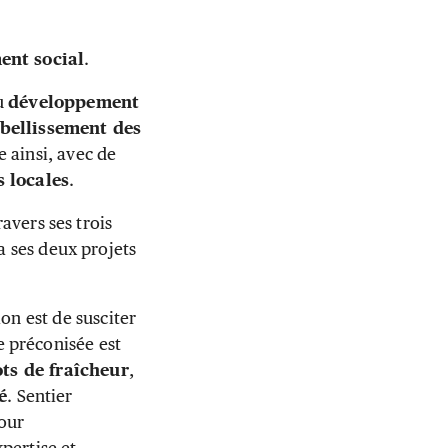
ent social
.
au
développement
bellissement des
e ainsi, avec de
s locales
.
ravers ses trois
ia ses deux projets
ion est de susciter
ie préconisée est
ots de fraîcheur
,
é
. Sentier
pour