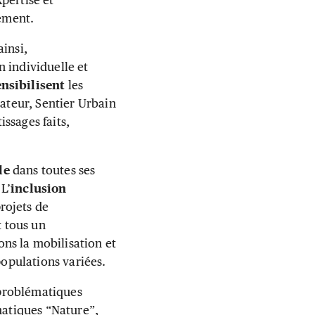
xpertise et
ement.
insi,
n individuelle et
ensibilisent
les
mateur, Sentier Urbain
issages faits,
le
dans toutes ses
 L’
inclusion
rojets de
 tous un
ons la mobilisation et
populations variées.
s problématiques
matiques “Nature”,