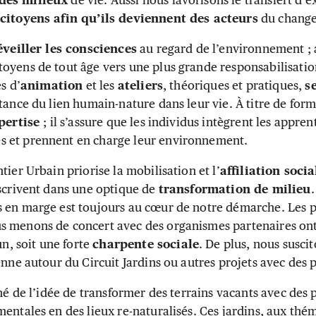
des milieux
de vie. Aussi nous favorisons le transfert d’e
 citoyens afin qu’ils deviennent des acteurs
du chang
éveiller les consciences
au regard de l’environnement ; a
toyens de tout âge vers une plus grande responsabilisatio
és d’
animation
et les
ateliers
, théoriques et pratiques,
s
tance du lien humain-nature dans leur vie. À titre de for
xpertise
; il s’assure que les individus intègrent les apprent
 et prennent en charge leur environnement.
tier Urbain priorise la mobilisation et l’
affiliation socia
nscrivent dans une optique de
transformation de milieu
.
 en marge est toujours au cœur de notre démarche. Les p
s menons de concert avec des organismes partenaires ont
, soit une forte
charpente sociale
. De plus, nous suscit
enne autour du Circuit Jardins ou autres projets avec des 
 né de l’idée de transformer des terrains vacants avec de
mentales en des lieux re-naturalisés. Ces jardins, aux thé