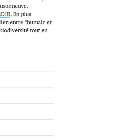
Maisonneuve.
RDIR
. En plus
 lien entre “humain et
 biodiversité tout en